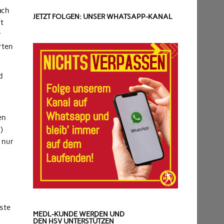
ach
JETZT FOLGEN: UNSER WHATSAPP-KANAL
ft
r
rten
d
en
)
 nur
n
ste
MEDL-KUNDE WERDEN UND
DEN HSV UNTERSTÜTZEN