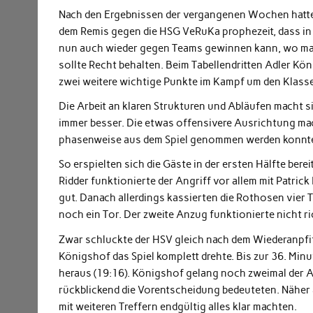
Nach den Ergebnissen der vergangenen Wochen hatte 
dem Remis gegen die HSG VeRuKa prophezeit, dass in 
nun auch wieder gegen Teams gewinnen kann, wo man 
sollte Recht behalten. Beim Tabellendritten Adler Kö
zwei weitere wichtige Punkte im Kampf um den Klasse
Die Arbeit an klaren Strukturen und Abläufen macht 
immer besser. Die etwas offensivere Ausrichtung mach
phasenweise aus dem Spiel genommen werden konnt
So erspielten sich die Gäste in der ersten Hälfte be
Ridder funktionierte der Angriff vor allem mit Patric
gut. Danach allerdings kassierten die Rothosen vier 
noch ein Tor. Der zweite Anzug funktionierte nicht ri
Zwar schluckte der HSV gleich nach dem Wiederanpfif
Königshof das Spiel komplett drehte. Bis zur 36. Min
heraus (19:16). Königshof gelang noch zweimal der An
rückblickend die Vorentscheidung bedeuteten. Näher 
mit weiteren Treffern endgültig alles klar machten.