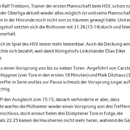
Ralf Trimborn, Trainer der ersten Mannschaft beim HSV, schon n
der Oberliga aktuell wieder alles möglich ist und seine Mannscha
in der Hinrunde noch nicht von zu träumen gewagt hätte. Und e
nigshof setzten sich die Rothosen mit 31:26 (15:14) durch und feie
nerhalt.
sich im Spiel des HSV immer mehr bemerkbar. Auch die Deckung wir
te sich bezahlt, weil damit Königshofs Linkshänder Elias Eiker
e.
reits einen Vorsprung von bis zu sieben Toren. Angeführt von Carst
k Höppner (vier Tore in den ersten 18 Minuten) und Maik Ditzhaus (3
Treffer in Serie und bis zur Pause schmolz der Vorsprung sogar auf
chtig.
f den Ausgleich zum 15:15, danach verhinderte er aber, dass
ute warfen die Mülheimer wieder einen Vorsprung von drei Treffer
schluss, doch erneut fielen drei Dümptener Tore in Folge, die
als 22:25 kamen die Hausherren nicht mehr heran, während die Gä