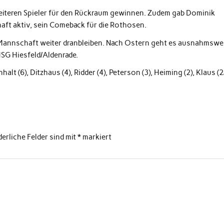
weiteren Spieler für den Rückraum gewinnen. Zudem gab Dominik
aft aktiv, sein Comeback für die Rothosen.
 Mannschaft weiter dranbleiben. Nach Ostern geht es ausnahmswe
HSG Hiesfeld/Aldenrade.
lt (6), Ditzhaus (4), Ridder (4), Peterson (3), Heiming (2), Klaus (2
derliche Felder sind mit
*
markiert