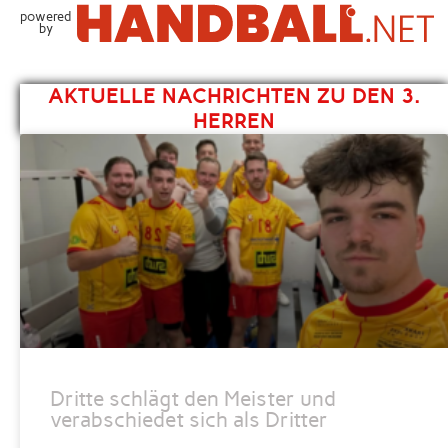
powered
by
AKTUELLE NACHRICHTEN ZU DEN 3.
HERREN
Dritte schlägt den Meister und
verabschiedet sich als Dritter