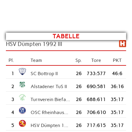
TABELLE
HSV Dümpten 1992 III
Pl.
Team
Sp.
Tore
PKT
1
SC Bottrop II
26
733
:
577
46:6
2
Alstadener TuS II
26
690
:
581
36:16
3
Turnverein Biefang III
26
688
:
611
35:17
4
OSC Rheinhausen III
26
706
:
610
35:17
5
HSV Dümpten 1992 III
26
717
:
615
35:17