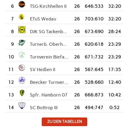
6
TSG Kirchhellen II
26
646
:
533
32:20
7
ETuS Wedau
26
703
:
610
32:20
8
DJK SG Tackenberg
26
673
:
690
28:24
9
Turnerb. Oberhausen II
26
620
:
618
23:29
10
Turnverein Biefang II
26
671
:
732
23:29
11
SV Heißen II
26
567
:
645
17:35
12
Beecker Turnverein
26
528
:
660
12:40
13
Spfr. Hamborn 07
26
666
:
873
10:42
14
SC Bottrop III
26
494
:
747
0:52
ZU DEN TABELLEN