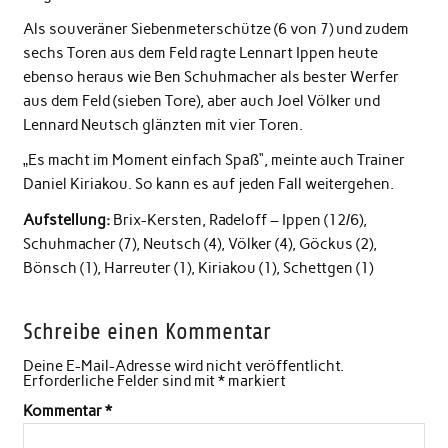
Als souveräner Siebenmeterschütze (6 von 7) und zudem
sechs Toren aus dem Feld ragte Lennart Ippen heute
ebenso heraus wie Ben Schuhmacher als bester Werfer
aus dem Feld (sieben Tore), aber auch Joel Völker und
Lennard Neutsch glänzten mit vier Toren.
„Es macht im Moment einfach Spaß“, meinte auch Trainer
Daniel Kiriakou. So kann es auf jeden Fall weitergehen.
Aufstellung:
Brix-Kersten, Radeloff – Ippen (12/6),
Schuhmacher (7), Neutsch (4), Völker (4), Göckus (2),
Bönsch (1), Harreuter (1), Kiriakou (1), Schettgen (1)
Schreibe einen Kommentar
Deine E-Mail-Adresse wird nicht veröffentlicht.
Erforderliche Felder sind mit
*
markiert
Kommentar
*