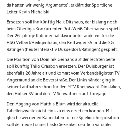
da hatten wir wenig Argumente“, erklärt der Sportliche
Leiter Kevin Michalski.
Ersetzen soll ihn künftig Maik Ditzhaus, der bislang noch
beim Oberliga-Konkurrenten Rot-Weiß Oberhausen spielt.
Der 26-jährige Ratinger hat davor unter anderem für die
HSG Velbert/Heiligenhaus, den Kettwiger SV und die SG
Ratingen (heute Interaktiv Düsseldorf/Ratingen) gespielt.
Die Position von Dominik Gernand auf der rechten Seite
soll künftig Thilo Grasbon ersetzen. Der Duisburger ist
ebenfalls 26 Jahre alt und kommt vom Verbandsligisten TV
Angermund an die Boverstraße. Der Linkshänder ging in
seiner Laufbahn schon für den MTV Rheinwacht Dinslaken,
den Hülser SV und den TV Schwafheim auf Torejagd.
Den Abgang von Matthis Blum wird der aktuelle
Tabellenzweite nicht eins zu eins ersetzen können. Mit
gleich zwei neuen Kandidaten für die Spielmacherposition
soll der neue Trainer Laslo Seke aber deutlich variabler