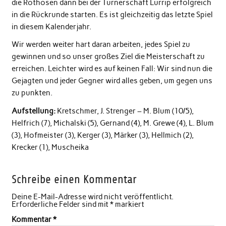
die Rothosen dann bei der Turnerschaft Lürrip erfolgreich
in die Rückrunde starten. Es ist gleichzeitig das letzte Spiel
in diesem Kalenderjahr.
Wir werden weiter hart daran arbeiten, jedes Spiel zu
gewinnen und so unser großes Ziel die Meisterschaft zu
erreichen. Leichter wird es auf keinen Fall: Wir sind nun die
Gejagten und jeder Gegner wird alles geben, um gegen uns
zu punkten.
Aufstellung:
Kretschmer, J. Strenger – M. Blum (10/5),
Helfrich (7), Michalski (5), Gernand (4), M. Grewe (4), L. Blum
(3), Hofmeister (3), Kerger (3), Märker (3), Hellmich (2),
Krecker (1), Muscheika
Schreibe einen Kommentar
Deine E-Mail-Adresse wird nicht veröffentlicht.
Erforderliche Felder sind mit
*
markiert
Kommentar
*