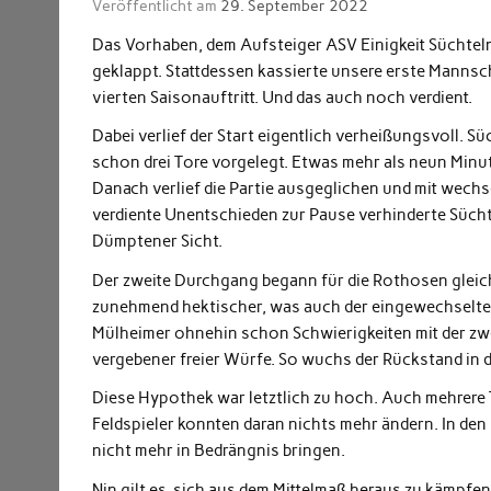
Veröffentlicht am
29. September 2022
Das Vorhaben, dem Aufsteiger ASV Einigkeit Süchteln 
geklappt. Stattdessen kassierte unsere erste Mannsch
vierten Saisonauftritt. Und das auch noch verdient.
Dabei verlief der Start eigentlich verheißungsvoll. Sü
schon drei Tore vorgelegt. Etwas mehr als neun Minute
Danach verlief die Partie ausgeglichen und mit wechs
verdiente Unentschieden zur Pause verhinderte Süchtel
Dümptener Sicht.
Der zweite Durchgang begann für die Rothosen gleich
zunehmend hektischer, was auch der eingewechselte P
Mülheimer ohnehin schon Schwierigkeiten mit der zwe
vergebener freier Würfe. So wuchs der Rückstand in d
Diese Hypothek war letztlich zu hoch. Auch mehrere 
Feldspieler konnten daran nichts mehr ändern. In den
nicht mehr in Bedrängnis bringen.
Nin gilt es, sich aus dem Mittelmaß heraus zu kämpfen