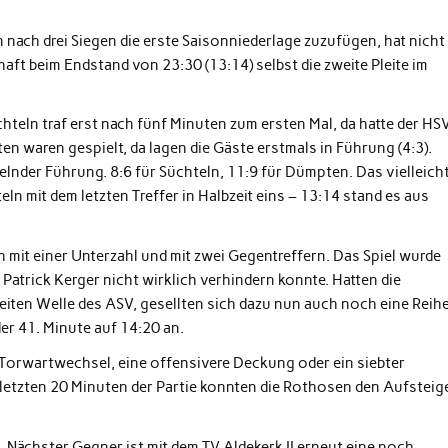
nach drei Siegen die erste Saisonniederlage zuzufügen, hat nicht
aft beim Endstand von 23:30 (13:14) selbst die zweite Pleite im
chteln traf erst nach fünf Minuten zum ersten Mal, da hatte der HS
n waren gespielt, da lagen die Gäste erstmals in Führung (4:3).
elnder Führung. 8:6 für Süchteln, 11:9 für Dümpten. Das vielleich
n mit dem letzten Treffer in Halbzeit eins – 13:14 stand es aus
 mit einer Unterzahl und mit zwei Gegentreffern. Das Spiel wurde
atrick Kerger nicht wirklich verhindern konnte. Hatten die
iten Welle des ASV, gesellten sich dazu nun auch noch eine Reih
er 41. Minute auf 14:20 an.
Torwartwechsel, eine offensivere Deckung oder ein siebter
 letzten 20 Minuten der Partie konnten die Rothosen den Aufsteig
. Nächster Gegner ist mit dem TV Aldekerk II erneut eine noch