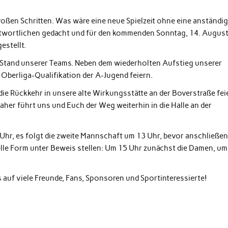
roßen Schritten. Was wäre eine neue Spielzeit ohne eine anständi
twortlichen gedacht und für den kommenden Sonntag, 14. August
estellt.
 Stand unserer Teams. Neben dem wiederholten Aufstieg unserer
Oberliga-Qualifikation der A-Jugend feiern.
ie Rückkehr in unsere alte Wirkungsstätte an der Boverstraße fei
aher führt uns und Euch der Weg weiterhin in die Halle an der
hr, es folgt die zweite Mannschaft um 13 Uhr, bevor anschließe
lle Form unter Beweis stellen: Um 15 Uhr zunächst die Damen, um
ns auf viele Freunde, Fans, Sponsoren und Sportinteressierte!