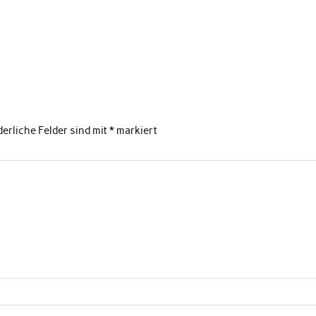
derliche Felder sind mit
*
markiert