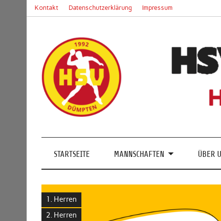
Skip
Kontakt
Datenschutzerklärung
Impressum
to
content
Handball in Mülheim an der Ruhr
STARTSEITE
MANNSCHAFTEN
ÜBER 
1. Herren
2. Herren