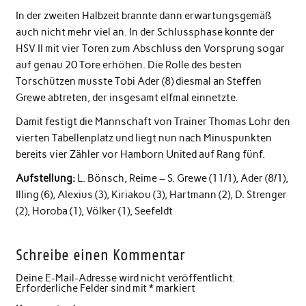
In der zweiten Halbzeit brannte dann erwartungsgemäß
auch nicht mehr viel an. In der Schlussphase konnte der
HSV II mit vier Toren zum Abschluss den Vorsprung sogar
auf genau 20 Tore erhöhen. Die Rolle des besten
Torschützen musste Tobi Ader (8) diesmal an Steffen
Grewe abtreten, der insgesamt elfmal einnetzte.
Damit festigt die Mannschaft von Trainer Thomas Lohr den
vierten Tabellenplatz und liegt nun nach Minuspunkten
bereits vier Zähler vor Hamborn United auf Rang fünf.
Aufstellung:
L. Bönsch, Reime – S. Grewe (11/1), Ader (8/1),
Illing (6), Alexius (3), Kiriakou (3), Hartmann (2), D. Strenger
(2), Horoba (1), Völker (1), Seefeldt
Schreibe einen Kommentar
Deine E-Mail-Adresse wird nicht veröffentlicht.
Erforderliche Felder sind mit
*
markiert