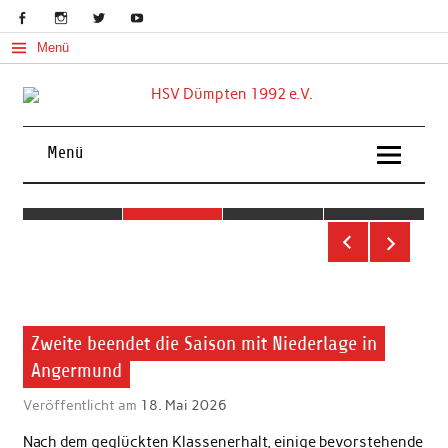
Skip
to
content
Menü
Handball in Mülheim an der Ruhr
Menü
2. Herren
Zweite beendet die Saison mit Niederlage in
Angermund
Veröffentlicht am
18. Mai 2026
Nach dem geglückten Klassenerhalt, einige bevorstehende