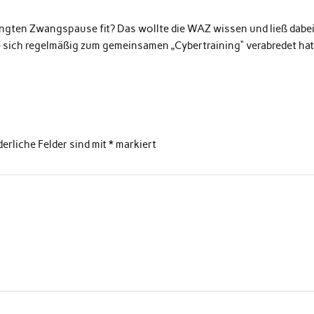
dingten Zwangspause fit? Das wollte die WAZ wissen und ließ dabe
ich regelmäßig zum gemeinsamen „Cybertraining“ verabredet hat
derliche Felder sind mit
*
markiert