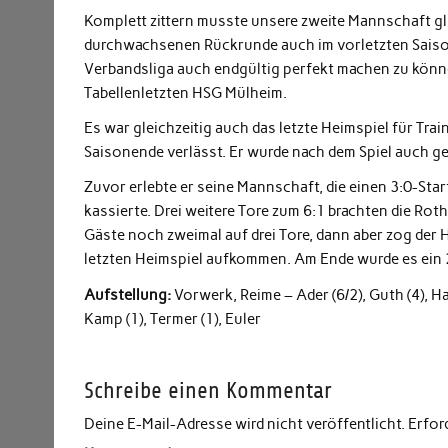
Komplett zittern musste unsere zweite Mannschaft gl
durchwachsenen Rückrunde auch im vorletzten Saisonsp
Verbandsliga auch endgültig perfekt machen zu könn
Tabellenletzten HSG Mülheim.
Es war gleichzeitig auch das letzte Heimspiel für Tr
Saisonende verlässt. Er wurde nach dem Spiel auch geb
Zuvor erlebte er seine Mannschaft, die einen 3:0-Sta
kassierte. Drei weitere Tore zum 6:1 brachten die Rot
Gäste noch zweimal auf drei Tore, dann aber zog der H
letzten Heimspiel aufkommen. Am Ende wurde es ein 
Aufstellung:
Vorwerk, Reime – Ader (6/2), Guth (4), Har
Kamp (1), Termer (1), Euler
Schreibe einen Kommentar
Deine E-Mail-Adresse wird nicht veröffentlicht.
Erfor