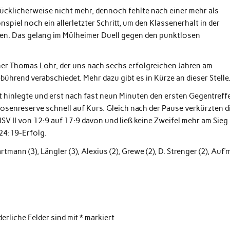
ücklicherweise nicht mehr, dennoch fehlte nach einer mehr als
iel noch ein allerletzter Schritt, um den Klassenerhalt in der
en. Das gelang im Mülheimer Duell gegen den punktlosen
ainer Thomas Lohr, der uns nach sechs erfolgreichen Jahren am
ührend verabschiedet. Mehr dazu gibt es in Kürze an dieser Stelle
rt hinlegte und erst nach fast neun Minuten den ersten Gegentreff
hosenreserve schnell auf Kurs. Gleich nach der Pause verkürzten d
SV II von 12:9 auf 17:9 davon und ließ keine Zweifel mehr am Sieg
24:19-Erfolg.
tmann (3), Längler (3), Alexius (2), Grewe (2), D. Strenger (2), Auf’
derliche Felder sind mit
*
markiert