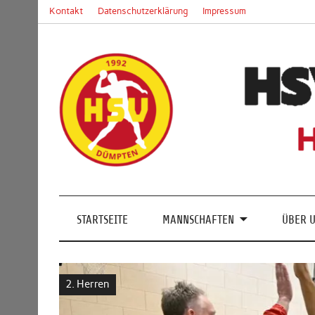
Skip
Kontakt
Datenschutzerklärung
Impressum
to
content
Handball in Mülheim an der Ruhr
STARTSEITE
MANNSCHAFTEN
ÜBER 
2. Herren