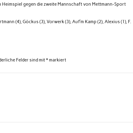
m Heimspiel gegen die zweite Mannschaft von Mettmann-Sport
rtmann (4), Göckus (3), Vorwerk (3), Auf’m Kamp (2), Alexius (1), F.
derliche Felder sind mit
*
markiert