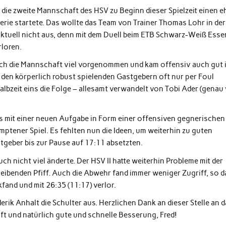
 die zweite Mannschaft des HSV zu Beginn dieser Spielzeit einen e
Serie startete. Das wollte das Team von Trainer Thomas Lohr in der
aktuell nicht aus, denn mit dem Duell beim ETB Schwarz-Weiß Esse
rloren.
ich die Mannschaft viel vorgenommen und kam offensiv auch gut 
 den körperlich robust spielenden Gastgebern oft nur per Foul
albzeit eins die Folge – allesamt verwandelt von Tobi Ader (genau
s mit einer neuen Aufgabe in Form einer offensiven gegnerischen
ptener Spiel. Es fehlten nun die Ideen, um weiterhin zu guten
tgeber bis zur Pause auf 17:11 absetzten.
 auch nicht viel änderte. Der HSV II hatte weiterhin Probleme mit der
ibenden Pfiff. Auch die Abwehr fand immer weniger Zugriff, so d
fand und mit 26:35 (11:17) verlor.
rik Anhalt die Schulter aus. Herzlichen Dank an dieser Stelle an 
t und natürlich gute und schnelle Besserung, Fred!