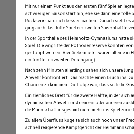
Mit nur einem Punkt aus den ersten fünf Spielen legte
schwierigen Saisonstart hin, ehe sie dann eine tolle 
Rückserie natürlich besser machen. Danach sieht es 
ging auch das dritte Spiel der zweiten Saisonhälfte ve
In der Sporthalle des Helmholtz-Gymnasiums hatte s
Spiel. Die Angriffe der Rothosenreserve konnten von
gestoppt werden. Vier Siebenmeter waren alleine in H
ein fünfter im zweiten Durchgang).
Nach zehn Minuten allerdings sahen sich unsere Jung
Abwehr konfrontiert. Das brachte einen Bruch ins Düm
Chancen zu kommen. Die Folge war, dass sich die Gas
Ein ziemliches Brett für die zweite Hälfte, in der sich
dynamischen Abwehr und dem ein oder anderen ausble
die Mannschaft insgesamt nicht mehr ins Spiel zurück
Zu allem Überfluss kugelte sich auch noch unser Frede
schnell reagierende Kampfgericht der Heimmannschaf