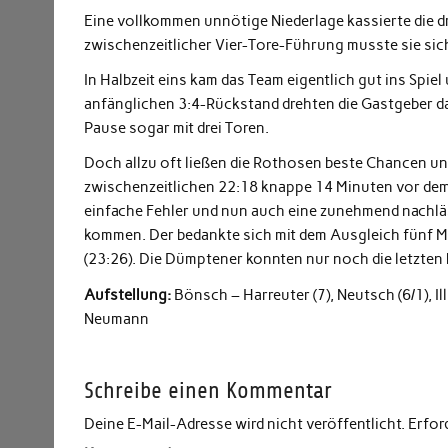
Eine vollkommen unnötige Niederlage kassierte die 
zwischenzeitlicher Vier-Tore-Führung musste sie sic
In Halbzeit eins kam das Team eigentlich gut ins Spie
anfänglichen 3:4-Rückstand drehten die Gastgeber da
Pause sogar mit drei Toren.
Doch allzu oft ließen die Rothosen beste Chancen u
zwischenzeitlichen 22:18 knappe 14 Minuten vor dem
einfache Fehler und nun auch eine zunehmend nachlä
kommen. Der bedankte sich mit dem Ausgleich fünf Mi
(23:26). Die Dümptener konnten nur noch die letzten b
Aufstellung:
Bönsch – Harreuter (7), Neutsch (6/1), Illin
Neumann
Schreibe einen Kommentar
Deine E-Mail-Adresse wird nicht veröffentlicht.
Erfor