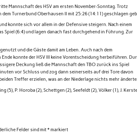
dritte Mannschaft des HSV am ersten November-Sonntag. Trotz
h dem Turnerbund Oberhausen II mit 25:26 (14:11) geschlagen geb
l und konnte sich vor allem in der Defensive steigern. Nach einem
s Spiel (6:4) und lagen danach fast durchgehend in Führung. Zur
ngenutzt und die Gäste damit am Leben. Auch nach dem
 Ende konnte der HSV III keine Vorentscheidung herbeiführen. Du
ssigere Deckung ließ die Mannschaft den TBO zurück ins Spiel
nuten vor Schluss und zog dann seinerseits auf drei Tore davon
eiden Treffer erzielen, was an der Niederlage nichts mehr änderte
g (5), P. Horoba (2), Schettgen (2), Seefeldt (2), Völker (1), J. Kerst
derliche Felder sind mit
*
markiert