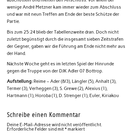
abschütteln und hielten den Anschluss. Vor allem der
wenige André Metzner kam immer wieder zum Abschluss
und war mit neun Treffen am Ende der beste Schütze der
Partie.
Bis zum 25:24 blieb der Tabellenzweite dran. Doch nicht
zuletzt begünstigt durch die insgesamt sieben Zeitstrafen
der Gegner, gaben wir die Führung am Ende nicht mehr aus
der Hand.
Nächste Woche geht es im letzten Spiel der Hinrunde
gegen die Truppe von der DJK Adler 07 Bottrop.
Aufstellung:
Reime – Ader (8/3), Längler (5), Anhalt (3),
Termer (3), Verheggen (3), S. Grewe (2), Alexius (1),
Hartmann (1), Horoba (1), D. Strenger (1), Euler, Kiriakou
Schreibe einen Kommentar
Deine E-Mail-Adresse wird nicht veröffentlicht.
Erforderliche Felder sind mit
*
markiert