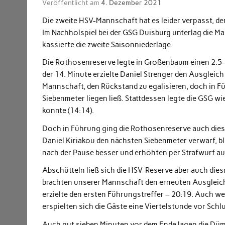
Veröffentlicht am
4. Dezember 2021
Die zweite HSV-Mannschaft hat es leider verpasst, de
Im Nachholspiel bei der GSG Duisburg unterlag die M
kassierte die zweite Saisonniederlage.
Die Rothosenreserve legte in Großenbaum einen 2:5-Fe
der 14. Minute erzielte Daniel Strenger den Ausgleic
Mannschaft, den Rückstand zu egalisieren, doch in Fü
Siebenmeter liegen ließ. Stattdessen legte die GSG wie
konnte (14:14).
Doch in Führung ging die Rothosenreserve auch diesma
Daniel Kiriakou den nächsten Siebenmeter verwarf, bl
nach der Pause besser und erhöhten per Strafwurf au
Abschütteln ließ sich die HSV-Reserve aber auch dies
brachten unserer Mannschaft den erneuten Ausgleich 
erzielte den ersten Führungstreffer – 20:19. Auch w
erspielten sich die Gäste eine Viertelstunde vor Sch
Auch gut sieben Minuten vor dem Ende lagen die Düm