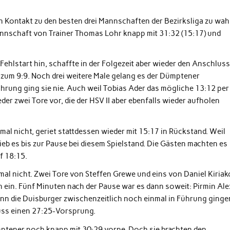
n Kontakt zu den besten drei Mannschaften der Bezirksliga zu wah
annschaft von Trainer Thomas Lohr knapp mit 31:32 (15:17) und
hlstart hin, schaffte in der Folgezeit aber wieder den Anschluss.
h zum 9:9. Noch drei weitere Male gelang es der Dümptener
hrung ging sie nie. Auch weil Tobias Ader das mögliche 13:12 per
der zwei Tore vor, die der HSV II aber ebenfalls wieder aufholen
l nicht, geriet stattdessen wieder mit 15:17 in Rückstand. Weil
ieb es bis zur Pause bei diesem Spielstand. Die Gästen machten es
f 18:15.
mal nicht. Zwei Tore von Steffen Grewe und eins von Daniel Kiria
ein. Fünf Minuten nach der Pause war es dann soweit: Pirmin Ale
enn die Duisburger zwischenzeitlich noch einmal in Führung ginge
luss einen 27:25-Vorsprung.
ptener noch knapp mit 30:29 vorne. Doch sie brachten den