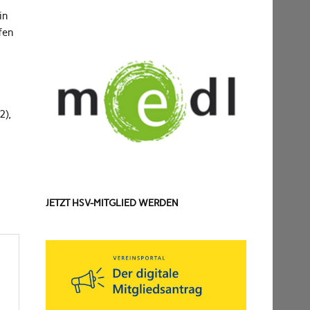
in
fen
2),
JETZT HSV-MITGLIED WERDEN