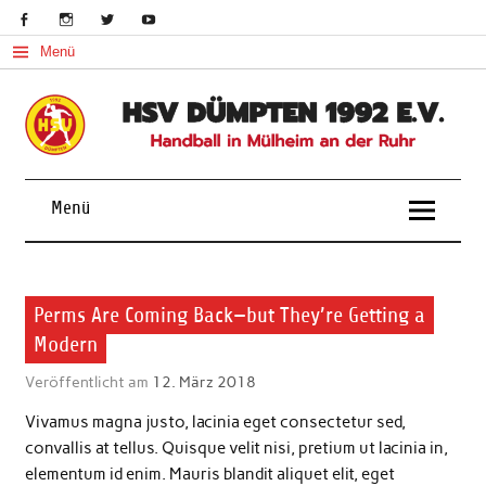
Skip
to
content
Menü
Handball in Mülheim an der Ruhr
Menü
Aktuelles
Perms Are Coming Back—but They’re Getting a
Modern
Veröffentlicht am
12. März 2018
Vivamus magna justo, lacinia eget consectetur sed,
convallis at tellus. Quisque velit nisi, pretium ut lacinia in,
elementum id enim. Mauris blandit aliquet elit, eget